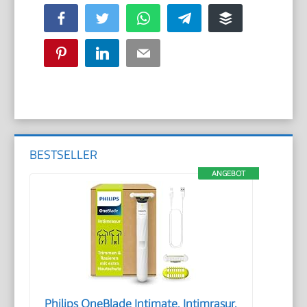
Facebook
Twitter
WhatsApp
Telegram
Buffer
Pinterest
LinkedIn
Email
BESTSELLER
ANGEBOT
Philips OneBlade Intimate, Intimrasur,