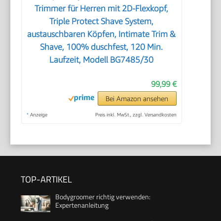
Trimmer für Herren mit 2D-Flexkopf,
Triple Protect Shave System,
austauschbaren Köpfen, Intimate Trim &
Shave, 100% duschfest, 120 Min.
Laufzeit, Modell BG7485/30
99,99 €
Bei Amazon ansehen
*
Anzeige
Preis inkl. MwSt., zzgl. Versandkosten
TOP-ARTIKEL
Bodygroomer richtig verwenden:
Expertenanleitung