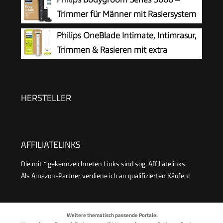
Laufzeit, Modell BG7480/15
austauschbaren Köpfen, Intimate Trim & Shave,
Trimmer für Männer mit Rasiersystem
100% duschfest, 120 Min. Laufzeit, Modell
mit Dreifachschutz, auch zur Nutzung
Philips OneBlade Intimate, Intimrasur,
BG7485/30
im Intimbereich, 100% duschfest, 100 Min.
Trimmen & Rasieren mit extra
Laufzeit, Modell BG5485/30
Hautschutz, Für eine gründliche und
angenehme Rasur – ohne komplett glatt zu
rasieren, Modell QP1924/30
HERSTELLER
AFFILIATELINKS
Die mit * gekennzeichneten Links sind sog. Affiliatelinks.
Als Amazon-Partner verdiene ich an qualifizierten Käufen!
Weitere thematisch passende Portale: