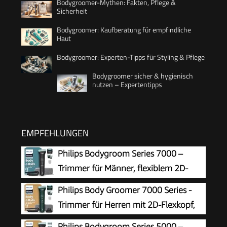
Bodygroomer-Mythen: Fakten, Pflege &
Sicherheit
Bodygroomer: Kaufberatung für empfindliche
Haut
Bodygroomer: Experten-Tipps für Styling & Pflege
Bodygroomer sicher & hygienisch
nutzen – Expertentipps
EMPFEHLUNGEN
Philips Bodygroom Series 7000 –
Trimmer für Männer, flexiblem 2D-
Scherkopf Dreifachschutz -
Philips Body Groomer 7000 Series -
austauschbare Scherköpfe, Nutzung im
Trimmer für Herren mit 2D-Flexkopf,
Intimbereich, 100% duschfest, 120 Min.
Triple Protect Shave System,
Philips Bodygroom Series 5000 –