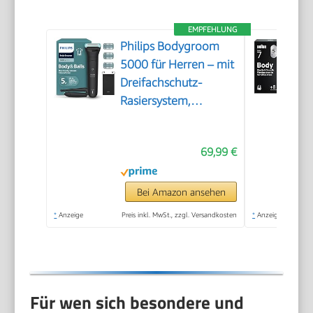
EMPFEHLUNG
Philips Bodygroom
5000 für Herren – mit
Dreifachschutz-
Rasiersystem,
elektrisch trimmen
und rasieren im
69,99 €
Intimbereich,
klappbarer
Rückenaufsatz, 100%
Bei Amazon ansehen
duschfest, 100 Min.
*
Anzeige
Preis inkl. MwSt., zzgl. Versandkosten
*
Anzeige
Laufzeit, Modell
BG5480/15
Für wen sich besondere und