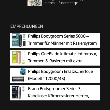
nutzen – Expertentipps
EMPFEHLUNGEN
Philips Bodygroom Series 5000 –
Trimmer für Männer mit Rasiersystem
mit Dreifachschutz, auch zur Nutzung
Philips OneBlade Intimate, Intimrasur,
im Intimbereich, 100% duschfest, 100 Min.
Trimmen & Rasieren mit extra
Laufzeit, Modell BG5470/15
Hautschutz, Für eine gründliche und
Philips Bodygroom Ersatzscherfolie
angenehme Rasur – ohne komplett glatt zu
(Modell TT2000/43)
rasieren, Modell QP1924/30
Braun Bodygroomer Series 3,
Kabelloser Körperrasierer Herren,
BG3530, Grau