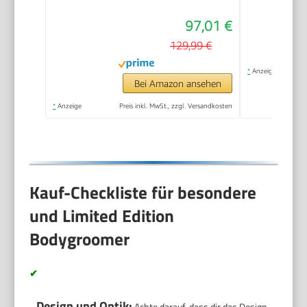
97,01 €
129,99 €
*
Anzeige
Bei Amazon ansehen
*
Anzeige
Preis inkl. MwSt., zzgl. Versandkosten
Kauf-Checkliste für besondere
und Limited Edition
Bodygroomer
✔
Design und Optik:
Achte darauf, dass dir das Design