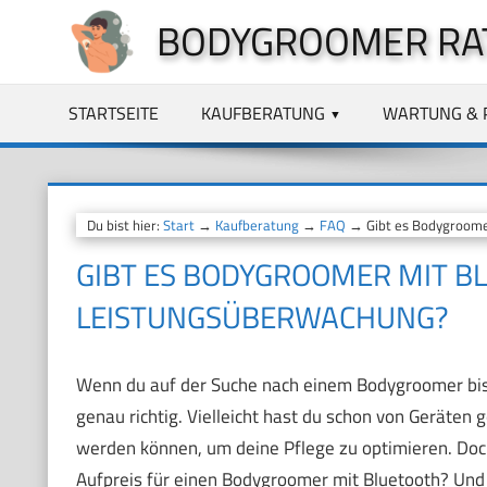
Zum
BODYGROOMER RA
Inhalt
springen
STARTSEITE
KAUFBERATUNG
WARTUNG & 
Du bist hier:
Start
→
Kaufberatung
→
FAQ
→ Gibt es Bodygroome
GIBT ES BODYGROOMER MIT B
LEISTUNGSÜBERWACHUNG?
Wenn du auf der Suche nach einem Bodygroomer bist,
genau richtig. Vielleicht hast du schon von Geräte
werden können, um deine Pflege zu optimieren. Doch
Aufpreis für einen Bodygroomer mit Bluetooth? Und 