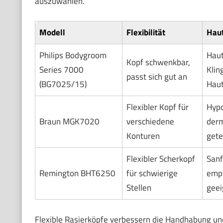
auszuwählen.
Modell
Flexibilität
Haut
Philips Bodygroom
Haut
Kopf schwenkbar,
Series 7000
Klin
passt sich gut an
(BG7025/15)
Hau
Flexibler Kopf für
Hypo
Braun MGK7020
verschiedene
derm
Konturen
gete
Flexibler Scherkopf
Sanf
Remington BHT6250
für schwierige
empf
Stellen
geei
Flexible Rasierköpfe verbessern die Handhabung un