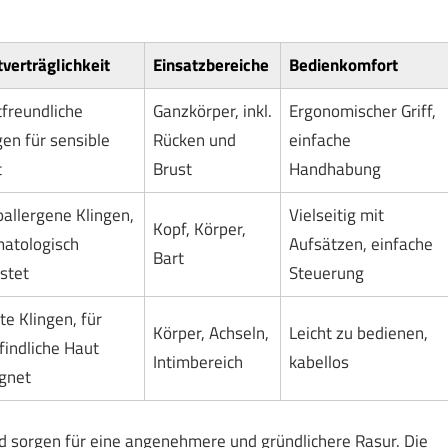
verträglichkeit
Einsatzbereiche
Bedienkomfort
freundliche
Ganzkörper, inkl.
Ergonomischer Griff,
gen für sensible
Rücken und
einfache
t
Brust
Handhabung
allergene Klingen,
Vielseitig mit
Kopf, Körper,
atologisch
Aufsätzen, einfache
Bart
stet
Steuerung
te Klingen, für
Körper, Achseln,
Leicht zu bedienen,
indliche Haut
Intimbereich
kabellos
gnet
d sorgen für eine angenehmere und gründlichere Rasur. Die