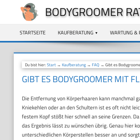
Zum
BODYGROOMER RA
Inhalt
springen
STARTSEITE
KAUFBERATUNG
WARTUNG & 
Du bist hier:
Start
→
Kaufberatung
→
FAQ
→ Gibt es Bodygroomer
GIBT ES BODYGROOMER MIT F
Die Entfernung von Körperhaaren kann manchmal ganz
Kniekehlen oder an den Schultern ist es oft nicht l
festem Kopf stößt hier schnell an seine Grenzen. Da
das Ergebnis lässt zu wünschen übrig. Genau hier 
unterschiedlichen Körperstellen besser an und sorg