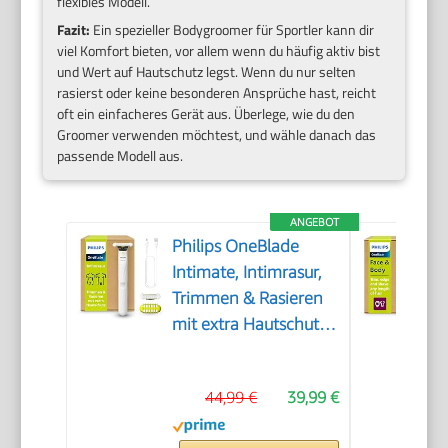
flexibles Modell.
Fazit:
Ein spezieller Bodygroomer für Sportler kann dir
viel Komfort bieten, vor allem wenn du häufig aktiv bist
und Wert auf Hautschutz legst. Wenn du nur selten
rasierst oder keine besonderen Ansprüche hast, reicht
oft ein einfacheres Gerät aus. Überlege, wie du den
Groomer verwenden möchtest, und wähle danach das
passende Modell aus.
ANGEBOT
Philips OneBlade
Intimate, Intimrasur,
Trimmen & Rasieren
mit extra Hautschutz,
Für eine gründliche
und angenehme
44,99 €
39,99 €
Rasur – ohne
komplett glatt zu