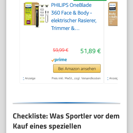
PHILIPS OneBlade
360 Face & Body -
elektrischer Rasierer,
Trimmer &
Bodygroomer, 3x 360
Klingen, 3x
59,99 €
51,89 €
Trimmaufsätze
(1/3/5 mm), 2x
Körperaufsätze, Nass-
Bei Amazon ansehen
& Trockenrasur für
*
Anzeige
Preis inkl. MwSt., zzgl. Versandkosten
*
Anzeige
Gesicht & Körper
(QP2824/31)
Checkliste: Was Sportler vor dem
Kauf eines speziellen