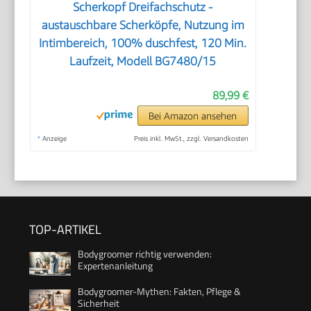
Scherkopf Dreifachschutz -
austauschbare Scherköpfe, Nutzung im
Intimbereich, 100% duschfest, 120 Min.
Laufzeit, Modell BG7480/15
89,99 €
Bei Amazon ansehen
*
Anzeige
Preis inkl. MwSt., zzgl. Versandkosten
TOP-ARTIKEL
Bodygroomer richtig verwenden:
Expertenanleitung
Bodygroomer-Mythen: Fakten, Pflege &
Sicherheit