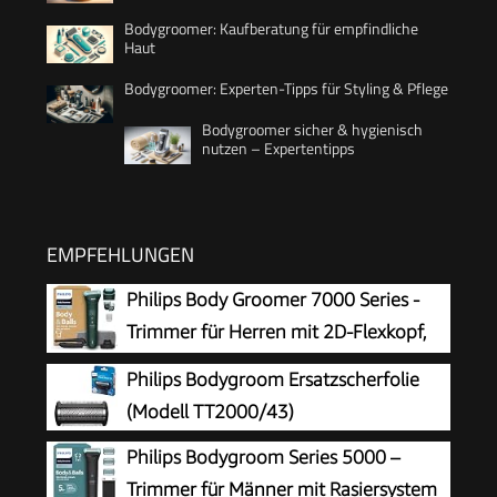
Bodygroomer: Kaufberatung für empfindliche
Haut
Bodygroomer: Experten-Tipps für Styling & Pflege
Bodygroomer sicher & hygienisch
nutzen – Expertentipps
EMPFEHLUNGEN
Philips Body Groomer 7000 Series -
Trimmer für Herren mit 2D-Flexkopf,
Triple Protect Shave System,
Philips Bodygroom Ersatzscherfolie
austauschbaren Köpfen, Intimate Trim & Shave,
(Modell TT2000/43)
100% duschfest, 120 Min. Laufzeit, Modell
Philips Bodygroom Series 5000 –
BG7485/30
Trimmer für Männer mit Rasiersystem