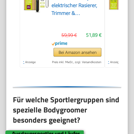
elektrischer Rasierer,
Trimmer &
Bodygroomer, 3x 360
Klingen, 3x
59,99 €
51,89 €
Trimmaufsätze
(1/3/5 mm), 2x
Körperaufsätze, Nass-
Bei Amazon ansehen
& Trockenrasur für
*
Anzeige
Preis inkl. MwSt., zzgl. Versandkosten
*
Anzeige
Gesicht & Körper
(QP2824/31)
Für welche Sportlergruppen sind
spezielle Bodygroomer
besonders geeignet?
Ausdauersportler und Läufer