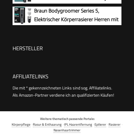
mit Dreifachschutz, auch zur Nutzung
Braun Bodygroomer Series 5,
im Intimbereich, 100% duschfest, 100 Min.
Elektrischer Körperrasierer Herren mit
Laufzeit, Modell BG5470/15
3 Zubehörteile, Kabelloser Trimmer für
Intimbereich und Körper, 100 Min Akku,
Wasserdichter Körperhaartrimmer, BG5340,
HERSTELLER
Grau
AFFILIATELINKS
Die mit * gekennzeichneten Links sind sog. Affiliatelinks.
Als Amazon-Partner verdiene ich an qualifizierten Käufen!
Weitere thematisch passende Portale:
Körperpflege
·
Rasur & Enthaarung
·
IPL Haarentfernung
·
Epilierer
·
Rasierer
·
Nasenhaartrimmer