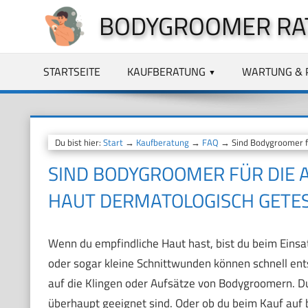
Zum
BODYGROOMER RA
Inhalt
springen
STARTSEITE
KAUFBERATUNG
WARTUNG & 
Du bist hier:
Start
→
Kaufberatung
→
FAQ
→ Sind Bodygroomer fü
SIND BODYGROOMER FÜR DIE 
HAUT DERMATOLOGISCH GETE
Wenn du empfindliche Haut hast, bist du beim Einsat
oder sogar kleine Schnittwunden können schnell ents
auf die Klingen oder Aufsätze von Bodygroomern. Du 
überhaupt geeignet sind. Oder ob du beim Kauf auf b