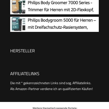
Philips Body Groomer 7000 Series -
Laufzeit, Modell BG7480/15
Trimmer für Herren mit 2D-Flexkopf,
Triple Protect Shave System,
Philips Bodygroom 5000 für Herren –
austauschbaren Köpfen, Intimate Trim & Shave,
mit Dreifachschutz-Rasiersystem,
100% duschfest, 120 Min. Laufzeit, Modell
elektrisch trimmen und rasieren im
BG7485/30
Intimbereich, klappbarer Rückenaufsatz, 100%
duschfest, 100 Min. Laufzeit, Modell BG5480/15
HERSTELLER
AFFILIATELINKS
Die mit * gekennzeichneten Links sind sog. Affiliatelinks.
Als Amazon-Partner verdiene ich an qualifizierten Käufen!
Weitere thematisch passende Portale: