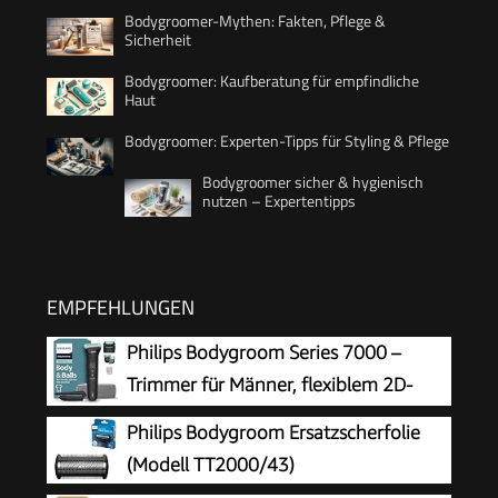
Bodygroomer-Mythen: Fakten, Pflege &
Sicherheit
Bodygroomer: Kaufberatung für empfindliche
Haut
Bodygroomer: Experten-Tipps für Styling & Pflege
Bodygroomer sicher & hygienisch
nutzen – Expertentipps
EMPFEHLUNGEN
Philips Bodygroom Series 7000 –
Trimmer für Männer, flexiblem 2D-
Scherkopf Dreifachschutz -
Philips Bodygroom Ersatzscherfolie
austauschbare Scherköpfe, Nutzung im
(Modell TT2000/43)
Intimbereich, 100% duschfest, 120 Min.