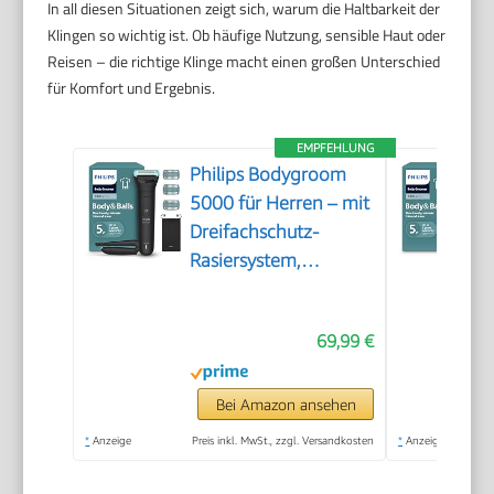
In all diesen Situationen zeigt sich, warum die Haltbarkeit der
Klingen so wichtig ist. Ob häufige Nutzung, sensible Haut oder
Reisen – die richtige Klinge macht einen großen Unterschied
für Komfort und Ergebnis.
EMPFEHLUNG
Philips Bodygroom
5000 für Herren – mit
Dreifachschutz-
Rasiersystem,
elektrisch trimmen
und rasieren im
69,99 €
Intimbereich,
klappbarer
Rückenaufsatz, 100%
Bei Amazon ansehen
duschfest, 100 Min.
*
Anzeige
Preis inkl. MwSt., zzgl. Versandkosten
*
Anzeige
Laufzeit, Modell
BG5480/15