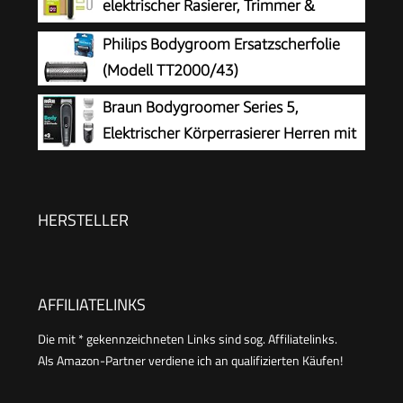
elektrischer Rasierer, Trimmer &
duschfest, 100 Min. Laufzeit, Modell BG5480/15
Bodygroomer, 3x 360 Klingen, 3x
Philips Bodygroom Ersatzscherfolie
Trimmaufsätze (1/3/5 mm), 2x Körperaufsätze,
(Modell TT2000/43)
Nass- & Trockenrasur für Gesicht & Körper
Braun Bodygroomer Series 5,
(QP2824/31)
Elektrischer Körperrasierer Herren mit
3 Zubehörteile, Kabelloser Trimmer für
Intimbereich und Körper, 100 Min Akku,
Wasserdichter Körperhaartrimmer, BG5340,
HERSTELLER
Grau
AFFILIATELINKS
Die mit * gekennzeichneten Links sind sog. Affiliatelinks.
Als Amazon-Partner verdiene ich an qualifizierten Käufen!