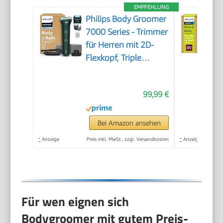
EMPFEHLUNG
Philips Body Groomer
7000 Series - Trimmer
für Herren mit 2D-
Flexkopf, Triple
Protect Shave System,
austauschbaren
99,99 €
Köpfen, Intimate Trim
& Shave, 100%
duschfest, 120 Min.
Bei Amazon ansehen
Laufzeit, Modell
*
Anzeige
Preis inkl. MwSt., zzgl. Versandkosten
*
Anzeige
BG7485/30
Für wen eignen sich
Bodygroomer mit gutem Preis-