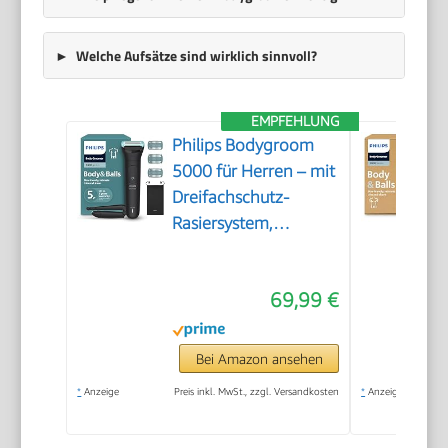
Welche Aufsätze sind wirklich sinnvoll?
EMPFEHLUNG
Philips Bodygroom
5000 für Herren – mit
Dreifachschutz-
Rasiersystem,
elektrisch trimmen
und rasieren im
69,99 €
Intimbereich,
klappbarer
Rückenaufsatz, 100%
Bei Amazon ansehen
duschfest, 100 Min.
*
Anzeige
Preis inkl. MwSt., zzgl. Versandkosten
*
Anzeige
Laufzeit, Modell
BG5480/15