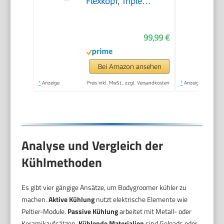
Flexkopf, Triple
Protect Shave System,
austauschbaren
99,99 €
Köpfen, Intimate Trim
& Shave, 100%
duschfest, 120 Min.
Bei Amazon ansehen
Laufzeit, Modell
*
Anzeige
Preis inkl. MwSt., zzgl. Versandkosten
*
Anzeige
BG7485/30
Analyse und Vergleich der
Kühlmethoden
Es gibt vier gängige Ansätze, um Bodygroomer kühler zu
machen.
Aktive Kühlung
nutzt elektrische Elemente wie
Peltier-Module.
Passive Kühlung
arbeitet mit Metall- oder
Keramikaufsätzen.
Kühlende Materialien
sind Gelpads oder