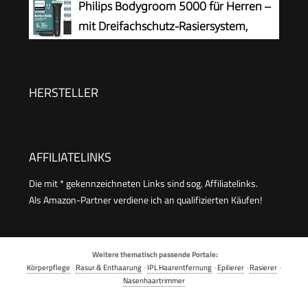
Philips Bodygroom 5000 für Herren –
mit Dreifachschutz-Rasiersystem,
elektrisch trimmen und rasieren im
Intimbereich, klappbarer Rückenaufsatz, 100%
duschfest, 100 Min. Laufzeit, Modell BG5480/15
HERSTELLER
AFFILIATELINKS
Die mit * gekennzeichneten Links sind sog. Affiliatelinks.
Als Amazon-Partner verdiene ich an qualifizierten Käufen!
Weitere thematisch passende Portale:
Körperpflege
·
Rasur & Enthaarung
·
IPL Haarentfernung
·
Epilierer
·
Rasierer
·
Nasenhaartrimmer