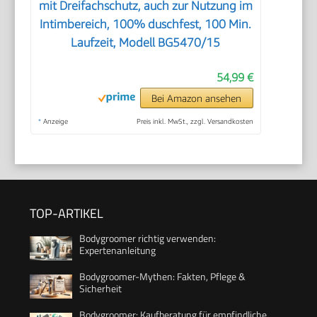
mit Dreifachschutz, auch zur Nutzung im
Intimbereich, 100% duschfest, 100 Min.
Laufzeit, Modell BG5470/15
54,99 €
Bei Amazon ansehen
*
Anzeige
Preis inkl. MwSt., zzgl. Versandkosten
TOP-ARTIKEL
Bodygroomer richtig verwenden:
Expertenanleitung
Bodygroomer-Mythen: Fakten, Pflege &
Sicherheit
Bodygroomer: Kaufberatung für empfindliche