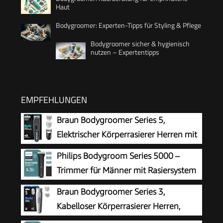
Haut
Bodygroomer: Experten-Tipps für Styling & Pflege
Bodygroomer sicher & hygienisch
nutzen – Expertentipps
EMPFEHLUNGEN
Braun Bodygroomer Series 5,
Elektrischer Körperrasierer Herren mit
3 Zubehörteile, Kabelloser Trimmer für
Philips Bodygroom Series 5000 –
Intimbereich und Körper, 100 Min Akku,
Trimmer für Männer mit Rasiersystem
Wasserdichter Körperhaartrimmer, BG5340,
mit Dreifachschutz, auch zur Nutzung
Braun Bodygroomer Series 3,
Grau
im Intimbereich, 100% duschfest, 100 Min.
Kabelloser Körperrasierer Herren,
Laufzeit, Modell BG5470/15
BG3530, Grau