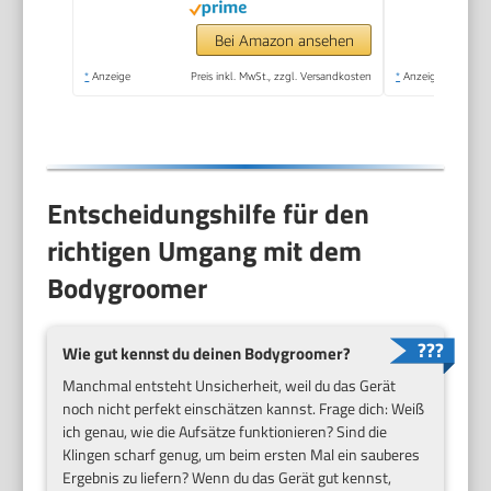
hautnah und
besonders schonend,
Bei Amazon ansehen
100% duschfest, 80
*
Anzeige
Preis inkl. MwSt., zzgl. Versandkosten
*
Anzeige
Min. Laufzeit,
BG3480/15
Entscheidungshilfe für den
richtigen Umgang mit dem
Bodygroomer
Wie gut kennst du deinen Bodygroomer?
Manchmal entsteht Unsicherheit, weil du das Gerät
noch nicht perfekt einschätzen kannst. Frage dich: Weiß
ich genau, wie die Aufsätze funktionieren? Sind die
Klingen scharf genug, um beim ersten Mal ein sauberes
Ergebnis zu liefern? Wenn du das Gerät gut kennst,