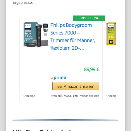
Ergebnisse.
EMPFEHLUNG
Philips Bodygroom
Series 7000 –
Trimmer für Männer,
flexiblem 2D-
Scherkopf
Dreifachschutz -
89,99 €
austauschbare
Scherköpfe, Nutzung
im Intimbereich,
Bei Amazon ansehen
100% duschfest, 120
*
Anzeige
Preis inkl. MwSt., zzgl. Versandkosten
*
Anzeige
Min. Laufzeit, Modell
BG7480/15