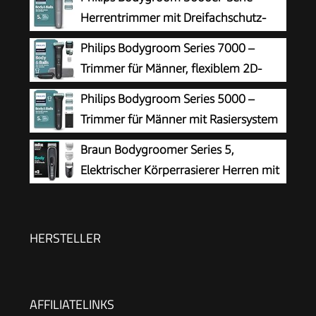
Herrentrimmer mit Dreifachschutz-
Rasiersystem, trimmen und rasieren im
Philips Bodygroom Series 7000 –
Intimbereich, hautnah und besonders schonend,
Trimmer für Männer, flexiblem 2D-
100% duschfest, 80 Min. Laufzeit, BG3480/15
Scherkopf Dreifachschutz -
Philips Bodygroom Series 5000 –
austauschbare Scherköpfe, Nutzung im
Trimmer für Männer mit Rasiersystem
Intimbereich, 100% duschfest, 120 Min.
mit Dreifachschutz, auch zur Nutzung
Braun Bodygroomer Series 5,
Laufzeit, Modell BG7480/15
im Intimbereich, 100% duschfest, 100 Min.
Elektrischer Körperrasierer Herren mit
Laufzeit, Modell BG5470/15
3 Zubehörteile, Kabelloser Trimmer für
Intimbereich und Körper, 100 Min Akku,
Wasserdichter Körperhaartrimmer, BG5340,
HERSTELLER
Grau
AFFILIATELINKS