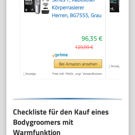
Körperrasierer
Herren, BG7555, Grau
96,35 €
129,99 €
Bei Amazon ansehen
*
Anzeige
*
Anzeige
Preis inkl. MwSt., zzgl. Versandkosten
Checkliste für den Kauf eines
Bodygroomers mit
Warmfunktion