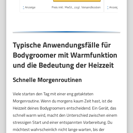
100% duschfest, 120
*
Anzeige
Preis inkl. MwSt., zzgl. Versandkosten
*
Anzeige
Min. Laufzeit, Modell
BG7480/15
Typische Anwendungsfälle für
Bodygroomer mit Warmfunktion
und die Bedeutung der Heizzeit
Schnelle Morgenroutinen
Viele starten den Tag mit einer eng getakteten
Morgenroutine. Wenn du morgens kaum Zeit hast, ist die
Heizzeit deines Bodygroomers entscheidend. Ein Gerät, das
schnell warm wird, macht den Unterschied zwischen einem
stressigen Start und einer entspannten Vorbereitung. Du
möchtest wahrscheinlich nicht lange warten, bis der