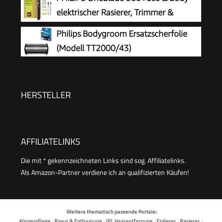
im Intimbereich, 100% duschfest, 100 Min.
elektrischer Rasierer, Trimmer &
Laufzeit, Modell BG5470/15
Bodygroomer, 3x 360 Klingen, 3x
Philips Bodygroom Ersatzscherfolie
Trimmaufsätze (1/3/5 mm), 2x Körperaufsätze,
(Modell TT2000/43)
Nass- & Trockenrasur für Gesicht & Körper
(QP2824/31)
HERSTELLER
AFFILIATELINKS
Die mit * gekennzeichneten Links sind sog. Affiliatelinks.
Als Amazon-Partner verdiene ich an qualifizierten Käufen!
Weitere thematisch passende Portale:
Körperpflege
·
Rasur & Enthaarung
·
IPL Haarentfernung
·
Epilierer
·
Rasierer
·