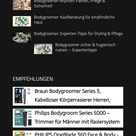
Bodygroomer-Mythen: Fakten, Pflege &
Sicherheit
Bodygroomer: Kaufberatung für empfindliche
Haut
Bodygroomer: Experten-Tipps für Styling & Pflege
Bodygroomer sicher & hygienisch
nutzen – Expertentipps
EMPFEHLUNGEN
Braun Bodygroomer Series 3,
Kabelloser Körperrasierer Herren,
BG3530, Grau
Philips Bodygroom Series 5000 –
Trimmer für Männer mit Rasiersystem
mit Dreifachschutz, auch zur Nutzung
PHILIPS OneBlade 360 Face & Body -