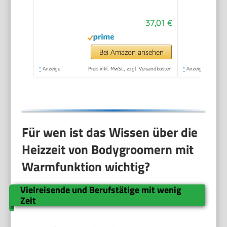
für Intimbereich und
37,01 €
Körper, 100 Min Akku,
Wasserdichter
Körperhaartrimmer,
Bei Amazon ansehen
BG5340, Grau
*
Anzeige
Preis inkl. MwSt., zzgl. Versandkosten
*
Anzeige
Für wen ist das Wissen über die
Heizzeit von Bodygroomern mit
Warmfunktion wichtig?
Vielreisende und Berufstätige mit wenig
Zeit