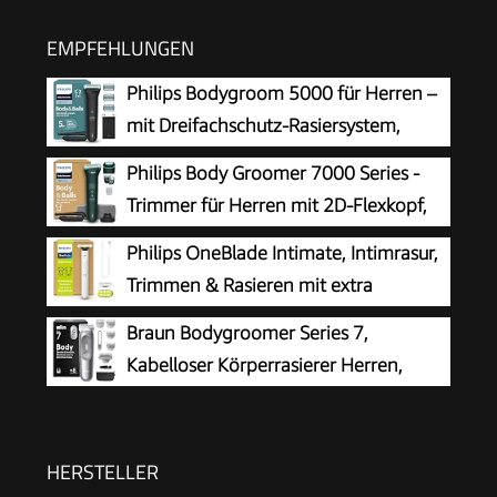
EMPFEHLUNGEN
Philips Bodygroom 5000 für Herren –
mit Dreifachschutz-Rasiersystem,
elektrisch trimmen und rasieren im
Philips Body Groomer 7000 Series -
Intimbereich, klappbarer Rückenaufsatz, 100%
Trimmer für Herren mit 2D-Flexkopf,
duschfest, 100 Min. Laufzeit, Modell BG5480/15
Triple Protect Shave System,
Philips OneBlade Intimate, Intimrasur,
austauschbaren Köpfen, Intimate Trim & Shave,
Trimmen & Rasieren mit extra
100% duschfest, 120 Min. Laufzeit, Modell
Hautschutz, Für eine gründliche und
Braun Bodygroomer Series 7,
BG7485/30
angenehme Rasur – ohne komplett glatt zu
Kabelloser Körperrasierer Herren,
rasieren, Modell QP1924/30
BG7555, Grau
HERSTELLER