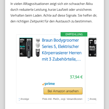
In vielen Alltagssituationen zeigt sich ein schwacher Akku
durch reduzierte Leistung, kurze Laufzeit oder unsicheres
Verhalten beim Laden. Achte auf diese Signale. Sie helfen dir,
den richtigen Zeitpunkt für den Austausch zu bestimmen.
EMPFEHLUNG
Braun Bodygroomer
Series 5, Elektrischer
Körperrasierer Herren
mit 3 Zubehörteile,
Kabelloser Trimmer
für Intimbereich und
37,94 €
Körper, 100 Min Akku,
Wasserdichter
Körperhaartrimmer,
Bei Amazon ansehen
BG5340, Grau
*
Anzeige
Preis inkl. MwSt., zzgl. Versandkosten
*
Anzeige