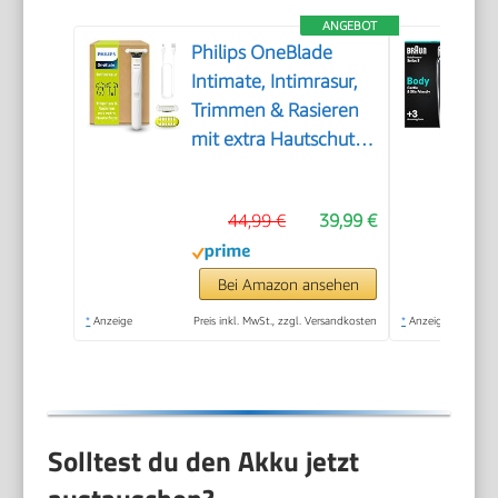
ANGEBOT
Philips OneBlade
Intimate, Intimrasur,
Trimmen & Rasieren
mit extra Hautschutz,
Für eine gründliche
und angenehme
44,99 €
39,99 €
Rasur – ohne
komplett glatt zu
rasieren, Modell
Bei Amazon ansehen
QP1924/30
*
Anzeige
Preis inkl. MwSt., zzgl. Versandkosten
*
Anzeige
Solltest du den Akku jetzt