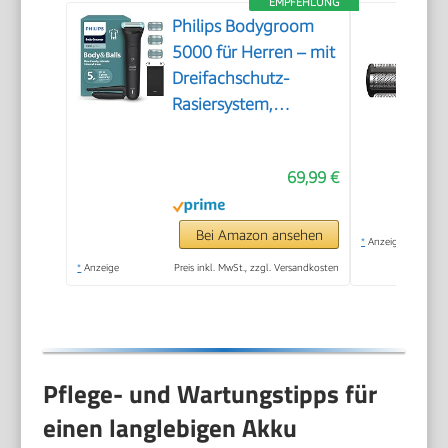
EMPFEHLUNG
Philips Bodygroom
5000 für Herren – mit
Dreifachschutz-
Rasiersystem,
elektrisch trimmen
und rasieren im
69,99 €
Intimbereich,
klappbarer
Rückenaufsatz, 100%
Bei Amazon ansehen
*
Anzeige
duschfest, 100 Min.
*
Anzeige
Preis inkl. MwSt., zzgl. Versandkosten
Laufzeit, Modell
BG5480/15
Pflege- und Wartungstipps für
einen langlebigen Akku