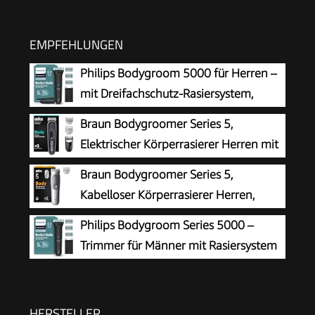
EMPFEHLUNGEN
Philips Bodygroom 5000 für Herren –
mit Dreifachschutz-Rasiersystem,
elektrisch trimmen und rasieren im
Braun Bodygroomer Series 5,
Intimbereich, klappbarer Rückenaufsatz, 100%
Elektrischer Körperrasierer Herren mit
duschfest, 100 Min. Laufzeit, Modell BG5480/15
3 Zubehörteile, Kabelloser Trimmer für
Braun Bodygroomer Series 5,
Intimbereich und Körper, 100 Min Akku,
Kabelloser Körperrasierer Herren,
Wasserdichter Körperhaartrimmer, BG5340,
BG5500, Grau
Philips Bodygroom Series 5000 –
Grau
Trimmer für Männer mit Rasiersystem
mit Dreifachschutz, auch zur Nutzung
im Intimbereich, 100% duschfest, 100 Min.
Laufzeit, Modell BG5470/15
HERSTELLER