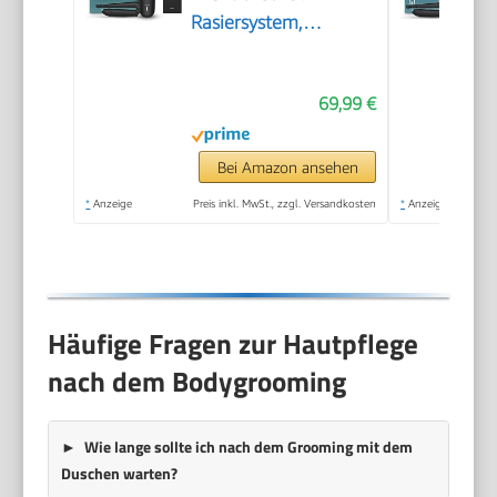
Rasiersystem,
elektrisch trimmen
und rasieren im
69,99 €
Intimbereich,
klappbarer
Rückenaufsatz, 100%
Bei Amazon ansehen
duschfest, 100 Min.
*
Anzeige
Preis inkl. MwSt., zzgl. Versandkosten
*
Anzeige
Laufzeit, Modell
BG5480/15
Häufige Fragen zur Hautpflege
nach dem Bodygrooming
Wie lange sollte ich nach dem Grooming mit dem
Duschen warten?