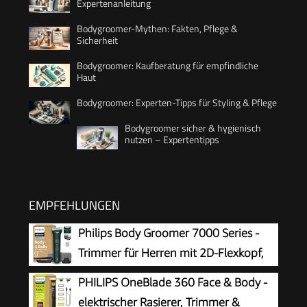
Expertenanleitung
Bodygroomer-Mythen: Fakten, Pflege &
Sicherheit
Bodygroomer: Kaufberatung für empfindliche
Haut
Bodygroomer: Experten-Tipps für Styling & Pflege
Bodygroomer sicher & hygienisch
nutzen – Expertentipps
EMPFEHLUNGEN
Philips Body Groomer 7000 Series -
Trimmer für Herren mit 2D-Flexkopf,
Triple Protect Shave System,
PHILIPS OneBlade 360 Face & Body -
austauschbaren Köpfen, Intimate Trim & Shave,
elektrischer Rasierer, Trimmer &