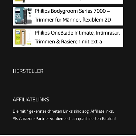
100% duschfest, 120 Min. Laufzeit, Modell
Bodygroomer, 3x 360 Klingen, 3x
Philips Bodygroom Series 7000 –
BG7485/30
Trimmaufsätze (1/3/5 mm), 2x Körperaufsätze,
Trimmer für Männer, flexiblem 2D-
Nass- & Trockenrasur für Gesicht & Körper
Scherkopf Dreifachschutz -
Philips OneBlade Intimate, Intimrasur,
(QP2824/31)
austauschbare Scherköpfe, Nutzung im
Trimmen & Rasieren mit extra
Intimbereich, 100% duschfest, 120 Min.
Hautschutz, Für eine gründliche und
Laufzeit, Modell BG7480/15
angenehme Rasur – ohne komplett glatt zu
rasieren, Modell QP1924/30
HERSTELLER
AFFILIATELINKS
Die mit * gekennzeichneten Links sind sog. Affiliatelinks.
Als Amazon-Partner verdiene ich an qualifizierten Käufen!