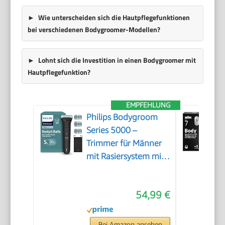
Wie unterscheiden sich die Hautpflegefunktionen
bei verschiedenen Bodygroomer-Modellen?
Lohnt sich die Investition in einen Bodygroomer mit
Hautpflegefunktion?
EMPFEHLUNG
Philips Bodygroom
Series 5000 –
Trimmer für Männer
mit Rasiersystem mit
Dreifachschutz, auch
zur Nutzung im
54,99 €
Intimbereich, 100%
duschfest, 100 Min.
Laufzeit, Modell
Bei Amazon ansehen