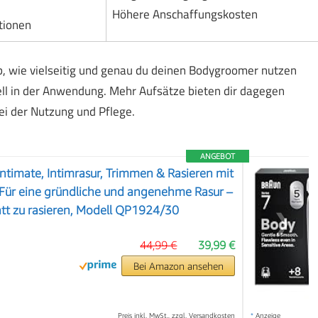
Höhere Anschaffungskosten
ptionen
b, wie vielseitig und genau du deinen Bodygroomer nutzen
ll in der Anwendung. Mehr Aufsätze bieten dir dagegen
ei der Nutzung und Pflege.
ANGEBOT
Intimate, Intimrasur, Trimmen & Rasieren mit
 Für eine gründliche und angenehme Rasur –
tt zu rasieren, Modell QP1924/30
❯
44,99 €
39,99 €
Bei Amazon ansehen
Preis inkl. MwSt., zzgl. Versandkosten
*
Anzeige