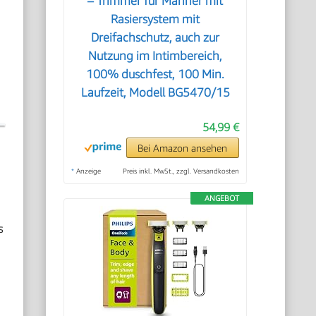
– Trimmer für Männer mit
Rasiersystem mit
Dreifachschutz, auch zur
Nutzung im Intimbereich,
100% duschfest, 100 Min.
Laufzeit, Modell BG5470/15
54,99 €
Bei Amazon ansehen
*
Anzeige
Preis inkl. MwSt., zzgl. Versandkosten
ANGEBOT
s