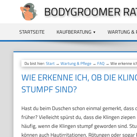
Zum
BODYGROOMER RA
Inhalt
springen
STARTSEITE
KAUFBERATUNG
WARTUNG & 
Du bist hier:
Start
→
Wartung & Pflege
→
FAQ
→ Wie erkenne ich
WIE ERKENNE ICH, OB DIE KL
STUMPF SIND?
Hast du beim Duschen schon einmal gemerkt, dass d
früher? Vielleicht spürst du, dass die Klingen ziepen
häufig, wenn die Klingen stumpf geworden sind. St
können auch Hautirritationen, Rötungen oder sogar 