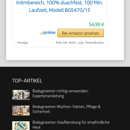
Intimbereich, 100% duschfest, 100 Min.
Laufzeit, Modell BG5470/15
54,99 €
Bei Amazon ansehen
*
Anzeige
Preis inkl. MwSt., zzgl. Versandkosten
TOP-ARTIKEL
Bodygroomer richtig verwenden:
Expertenanleitung
Bodygroomer-Mythen: Fakten, Pflege &
Sicherheit
Bodygroomer: Kaufberatung für empfindliche
Haut