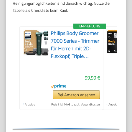
Reinigungsmöglichkeiten sind danach wichtig. Nutze die
Tabelle als Checkliste beim Kauf.
EMPFEHLUNG
Philips Body Groomer
7000 Series - Trimmer
für Herren mit 2D-
Flexkopf, Triple
Protect Shave System,
austauschbaren
99,99 €
Köpfen, Intimate Trim
& Shave, 100%
duschfest, 120 Min.
Bei Amazon ansehen
Laufzeit, Modell
*
Anzeige
Preis inkl. MwSt., zzgl. Versandkosten
*
Anzeige
BG7485/30