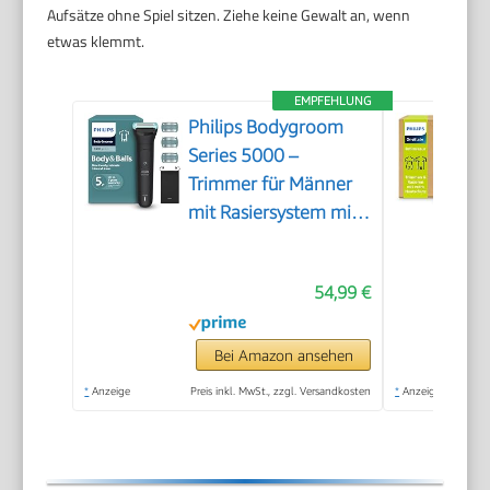
Aufsätze ohne Spiel sitzen. Ziehe keine Gewalt an, wenn
etwas klemmt.
EMPFEHLUNG
Philips Bodygroom
Series 5000 –
Trimmer für Männer
mit Rasiersystem mit
Dreifachschutz, auch
zur Nutzung im
54,99 €
Intimbereich, 100%
duschfest, 100 Min.
Laufzeit, Modell
Bei Amazon ansehen
BG5470/15
*
Anzeige
Preis inkl. MwSt., zzgl. Versandkosten
*
Anzeige