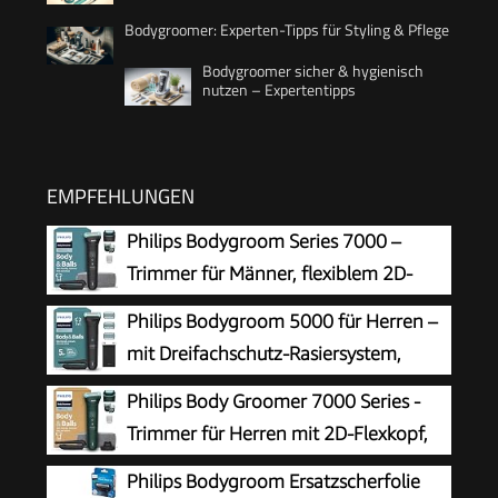
Bodygroomer: Experten-Tipps für Styling & Pflege
Bodygroomer sicher & hygienisch
nutzen – Expertentipps
EMPFEHLUNGEN
Philips Bodygroom Series 7000 –
Trimmer für Männer, flexiblem 2D-
Scherkopf Dreifachschutz -
Philips Bodygroom 5000 für Herren –
austauschbare Scherköpfe, Nutzung im
mit Dreifachschutz-Rasiersystem,
Intimbereich, 100% duschfest, 120 Min.
elektrisch trimmen und rasieren im
Philips Body Groomer 7000 Series -
Laufzeit, Modell BG7480/15
Intimbereich, klappbarer Rückenaufsatz, 100%
Trimmer für Herren mit 2D-Flexkopf,
duschfest, 100 Min. Laufzeit, Modell BG5480/15
Triple Protect Shave System,
Philips Bodygroom Ersatzscherfolie
austauschbaren Köpfen, Intimate Trim & Shave,