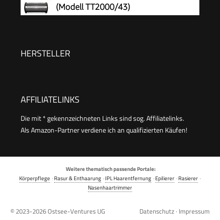
(Modell TT2000/43)
100% duschfest, 120 Min. Laufzeit, Modell
BG7485/30
HERSTELLER
AFFILIATELINKS
Die mit * gekennzeichneten Links sind sog. Affiliatelinks.
Als Amazon-Partner verdiene ich an qualifizierten Käufen!
Weitere thematisch passende Portale:
Körperpflege
·
Rasur & Enthaarung
·
IPL Haarentfernung
·
Epilierer
·
Rasierer
·
Nasenhaartrimmer
© 2023-2026
Ostsee-Ventures UG
Datenschutz
·
Impressum