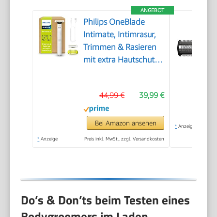
ANGEBOT
Philips OneBlade
Intimate, Intimrasur,
Trimmen & Rasieren
mit extra Hautschutz,
Für eine gründliche
und angenehme
44,99 €
39,99 €
Rasur – ohne
komplett glatt zu
rasieren, Modell
Bei Amazon ansehen
*
Anzeige
QP1924/30
*
Anzeige
Preis inkl. MwSt., zzgl. Versandkosten
Do’s & Don’ts beim Testen eines
Bodygroomers im Laden