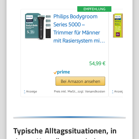
EMPFEHLUNG
Philips Bodygroom
Series 5000 –
Trimmer für Männer
mit Rasiersystem mit
Dreifachschutz, auch
zur Nutzung im
54,99 €
Intimbereich, 100%
duschfest, 100 Min.
Laufzeit, Modell
Bei Amazon ansehen
BG5470/15
*
Anzeige
Preis inkl. MwSt., zzgl. Versandkosten
*
Anzeige
Typische Alltagssituationen, in