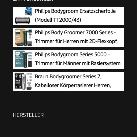
Philips Bodygroom Ersatzscherfolie
(Modell TT2000/43)
Philips Body Groomer 7000 Series -
Trimmer für Herren mit 2D-Flexkopf,
Triple Protect Shave System,
Philips Bodygroom Series 5000 –
austauschbaren Köpfen, Intimate Trim & Shave,
Trimmer für Männer mit Rasiersystem
100% duschfest, 120 Min. Laufzeit, Modell
mit Dreifachschutz, auch zur Nutzung
Braun Bodygroomer Series 7,
BG7485/30
im Intimbereich, 100% duschfest, 100 Min.
Kabelloser Körperrasierer Herren,
Laufzeit, Modell BG5470/15
BG7555, Grau
HERSTELLER