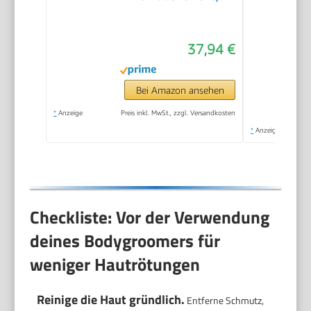
Kabelloser Trimmer
für Intimbereich und
37,94 €
Körper, 100 Min Akku,
Wasserdichter
Körperhaartrimmer,
Bei Amazon ansehen
BG5340, Grau
*
Anzeige
Preis inkl. MwSt., zzgl. Versandkosten
*
Anzeige
Checkliste: Vor der Verwendung
deines Bodygroomers für
weniger Hautrötungen
Reinige die Haut gründlich.
Entferne Schmutz,