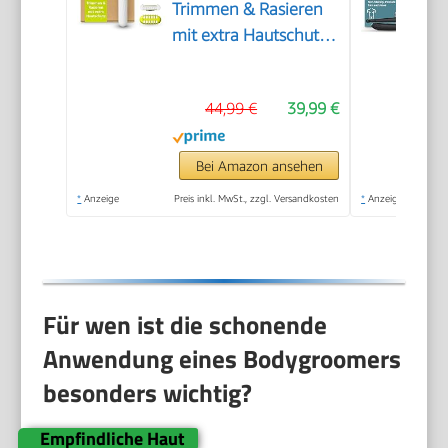
Trimmen & Rasieren
mit extra Hautschutz,
Für eine gründliche
und angenehme
44,99 €
39,99 €
Rasur – ohne
komplett glatt zu
rasieren, Modell
Bei Amazon ansehen
QP1924/30
*
Anzeige
Preis inkl. MwSt., zzgl. Versandkosten
*
Anzeige
Für wen ist die schonende
Anwendung eines Bodygroomers
besonders wichtig?
Empfindliche Haut