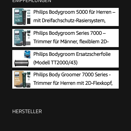
EMPFEHLUNGEN
Philips Bodygroom 5000 für Herren –
mit Dreifachschutz-Rasiersystem,
elektrisch trimmen und rasieren im
Philips Bodygroom Series 7000 –
Intimbereich, klappbarer Rückenaufsatz, 100%
Trimmer für Männer, flexiblem 2D-
duschfest, 100 Min. Laufzeit, Modell BG5480/15
Scherkopf Dreifachschutz -
Philips Bodygroom Ersatzscherfolie
austauschbare Scherköpfe, Nutzung im
(Modell TT2000/43)
Intimbereich, 100% duschfest, 120 Min.
Philips Body Groomer 7000 Series -
Laufzeit, Modell BG7480/15
Trimmer für Herren mit 2D-Flexkopf,
Triple Protect Shave System,
austauschbaren Köpfen, Intimate Trim & Shave,
100% duschfest, 120 Min. Laufzeit, Modell
HERSTELLER
BG7485/30