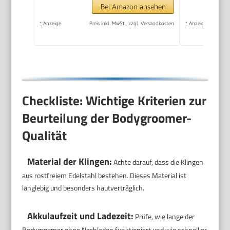
im Intimbereich,
Bei Amazon ansehen
100% duschfest, 120
*
Anzeige
Preis inkl. MwSt., zzgl. Versandkosten
*
Anzeige
Min. Laufzeit, Modell
BG7480/15
Checkliste: Wichtige Kriterien zur
Beurteilung der Bodygroomer-
Qualität
Material der Klingen:
Achte darauf, dass die Klingen
aus rostfreiem Edelstahl bestehen. Dieses Material ist
langlebig und besonders hautverträglich.
Akkulaufzeit und Ladezeit:
Prüfe, wie lange der
Bodygroomer ohne Nachladen funktioniert und wie schnell er