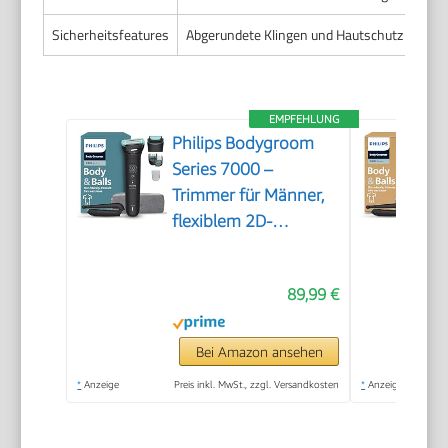
Sicherheitsfeatures
Abgerundete Klingen und Hautschutz verhi
EMPFEHLUNG
Philips Bodygroom
Series 7000 –
Trimmer für Männer,
flexiblem 2D-
Scherkopf
Dreifachschutz -
89,99 €
austauschbare
Scherköpfe, Nutzung
im Intimbereich,
Bei Amazon ansehen
100% duschfest, 120
*
Anzeige
Preis inkl. MwSt., zzgl. Versandkosten
*
Anzeige
Min. Laufzeit, Modell
BG7480/15