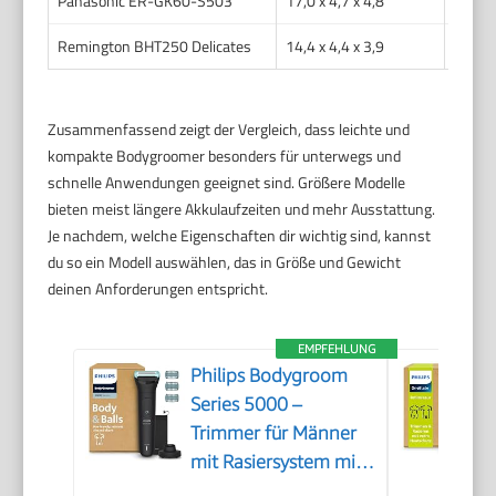
Panasonic ER-GK60-S503
17,0 x 4,7 x 4,8
140
Remington BHT250 Delicates
14,4 x 4,4 x 3,9
113
Zusammenfassend zeigt der Vergleich, dass leichte und
kompakte Bodygroomer besonders für unterwegs und
schnelle Anwendungen geeignet sind. Größere Modelle
bieten meist längere Akkulaufzeiten und mehr Ausstattung.
Je nachdem, welche Eigenschaften dir wichtig sind, kannst
du so ein Modell auswählen, das in Größe und Gewicht
deinen Anforderungen entspricht.
EMPFEHLUNG
Philips Bodygroom
Series 5000 –
Trimmer für Männer
mit Rasiersystem mit
Dreifachschutz, auch