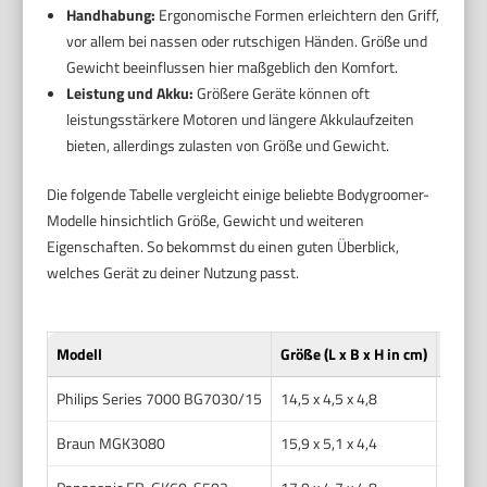
Handhabung:
Ergonomische Formen erleichtern den Griff,
vor allem bei nassen oder rutschigen Händen. Größe und
Gewicht beeinflussen hier maßgeblich den Komfort.
Leistung und Akku:
Größere Geräte können oft
leistungsstärkere Motoren und längere Akkulaufzeiten
bieten, allerdings zulasten von Größe und Gewicht.
Die folgende Tabelle vergleicht einige beliebte Bodygroomer-
Modelle hinsichtlich Größe, Gewicht und weiteren
Eigenschaften. So bekommst du einen guten Überblick,
welches Gerät zu deiner Nutzung passt.
Modell
Größe (L x B x H in cm)
Gewich
Philips Series 7000 BG7030/15
14,5 x 4,5 x 4,8
160
Braun MGK3080
15,9 x 5,1 x 4,4
120