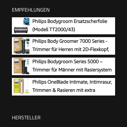
EMPFEHLUNGEN
Philips Bodygroom Ersatzscherfolie
(Modell TT2000/43)
Philips Body Groomer 7000 Series -
Trimmer für Herren mit 2D-Flexkopf,
Triple Protect Shave System,
Philips Bodygroom Series 5000 –
austauschbaren Köpfen, Intimate Trim & Shave,
Trimmer für Männer mit Rasiersystem
100% duschfest, 120 Min. Laufzeit, Modell
mit Dreifachschutz, auch zur Nutzung
Philips OneBlade Intimate, Intimrasur,
BG7485/30
im Intimbereich, 100% duschfest, 100 Min.
Trimmen & Rasieren mit extra
Laufzeit, Modell BG5485/30
Hautschutz, Für eine gründliche und
angenehme Rasur – ohne komplett glatt zu
rasieren, Modell QP1924/30
HERSTELLER