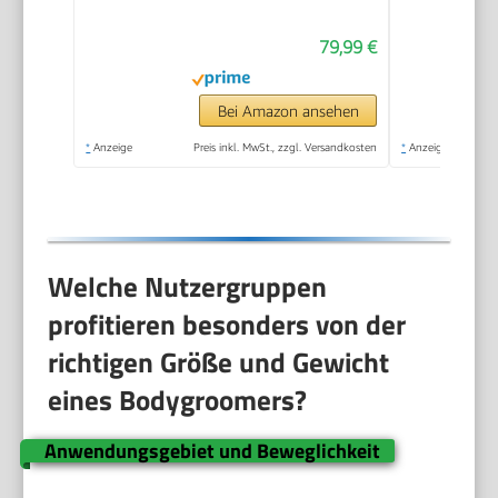
zur Nutzung im
79,99 €
Intimbereich, 100%
duschfest, 100 Min.
Laufzeit, Modell
Bei Amazon ansehen
BG5485/30
*
Anzeige
Preis inkl. MwSt., zzgl. Versandkosten
*
Anzeige
Welche Nutzergruppen
profitieren besonders von der
richtigen Größe und Gewicht
eines Bodygroomers?
Anwendungsgebiet und Beweglichkeit