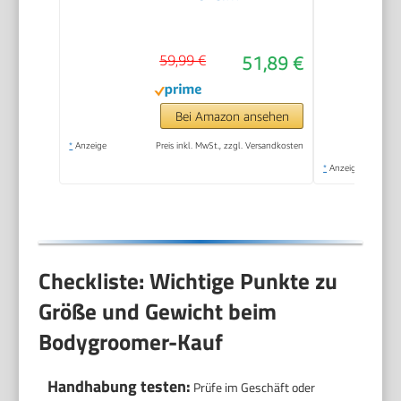
Bodygroomer, 3x 360
Klingen, 3x
59,99 €
51,89 €
Trimmaufsätze
(1/3/5 mm), 2x
Körperaufsätze, Nass-
Bei Amazon ansehen
& Trockenrasur für
*
Anzeige
Preis inkl. MwSt., zzgl. Versandkosten
Gesicht & Körper
*
Anzeige
(QP2824/31)
Checkliste: Wichtige Punkte zu
Größe und Gewicht beim
Bodygroomer-Kauf
Handhabung testen:
Prüfe im Geschäft oder