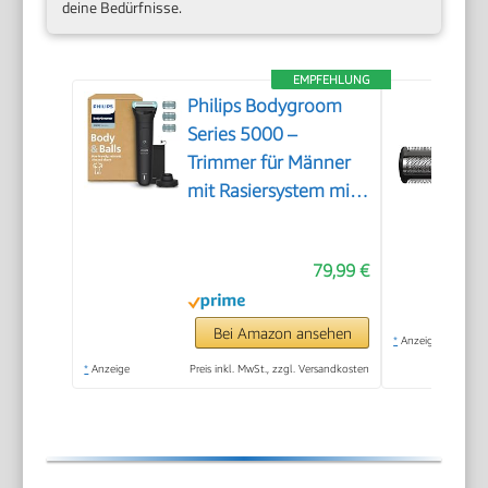
deine Bedürfnisse.
EMPFEHLUNG
Philips Bodygroom
Series 5000 –
Trimmer für Männer
mit Rasiersystem mit
Dreifachschutz, auch
zur Nutzung im
79,99 €
Intimbereich, 100%
duschfest, 100 Min.
Laufzeit, Modell
Bei Amazon ansehen
*
Anzeige
BG5485/30
*
Anzeige
Preis inkl. MwSt., zzgl. Versandkosten